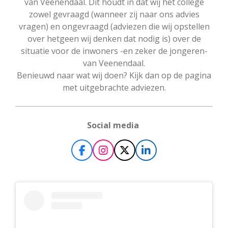
van Veenendaal. Dit houdt in dat wij het college
zowel gevraagd (wanneer zij naar ons advies
vragen) en ongevraagd (adviezen die wij opstellen
over hetgeen wij denken dat nodig is) over de
situatie voor de inwoners -en zeker de jongeren-
van Veenendaal.
Benieuwd naar wat wij doen? Kijk dan op de pagina
met uitgebrachte adviezen.
Social media
F
I
X
L
a
n
i
c
s
n
e
t
k
b
a
e
o
g
d
o
r
I
k
a
n