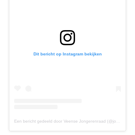
m
Dit bericht op Instagram bekijken
Een bericht gedeeld door Veense Jongerenraad (@jongerenraadveenendaal)